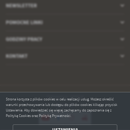
NEWSLETTER
POMOCNE LINKI
GODZINY PRACY
KONTAKT
Odwiedzin: 184418
Strona korzysta z plików cookies w celu realizacji usług. Możesz określić
warunki przechowywania lub dostępu do plików cookies klikając przycisk
Online: 2
Ustawienia. Aby dowiedzieć się więcej zachęcamy do zapoznania się z
Polityką Cookies oraz Polityką Prywatności.
ZAPISZ WYBRANE
USTAWIENIA