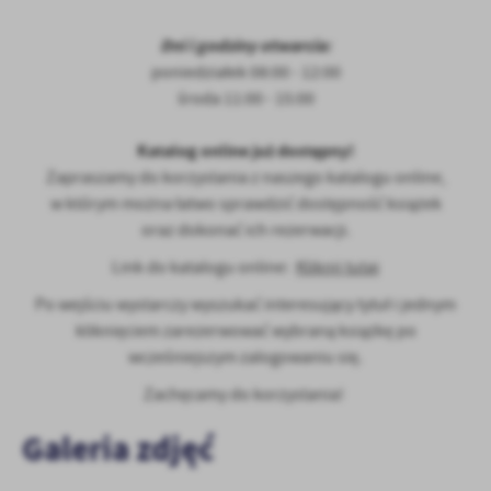
treści w postaci wiadomości, ofert, komunikatów mediów
społecznościowych.
Dni i godziny otwarcia:
poniedziałek 08:00 - 12:00
środa 11:00 - 15:00
Katalog online już dostępny!
Zapraszamy do korzystania z naszego katalogu online,
w którym można łatwo sprawdzić dostępność książek
oraz dokonać ich rezerwacji.
Link do katalogu online:
Kliknij tutaj
Po wejściu wystarczy wyszukać interesujący tytuł i jednym
kliknięciem zarezerwować wybraną książkę po
wcześniejszym zalogowaniu się.
Zachęcamy do korzystania!
Galeria zdjęć