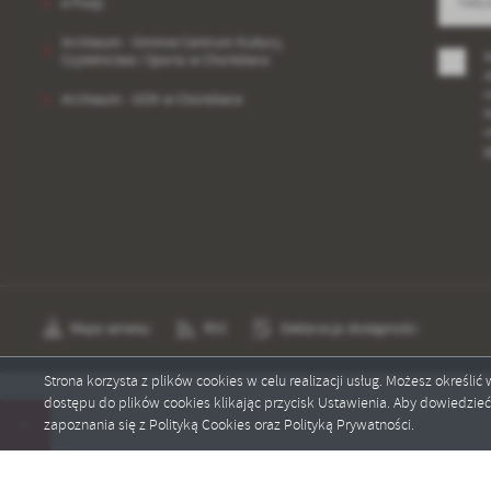
e-Puap
Archiwum - Gminne Centrum Kultury,
W
Czytelnictwa i Sportu w Chorkówce
e
m
Archiwum - GOK w Chorkówce
A
c
p
Mapa serwisu
RSS
Deklaracja dostępności
Strona korzysta z plików cookies w celu realizacji usług. Możesz określi
dostępu do plików cookies klikając przycisk Ustawienia. Aby dowiedzie
Copyright by centrumkultury.chorkowka.pl
zapoznania się z Polityką Cookies oraz Polityką Prywatności.