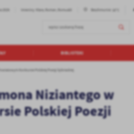
18°C
ia 2026
Imieniny: Klara, Roman, Romuald
Bezchmurnie
OŁY
BIBLIOTEKI
owiatowym Konkursie Polskiej Poezji Sybirackiej
ymona Niziantego w
ie Polskiej Poezji