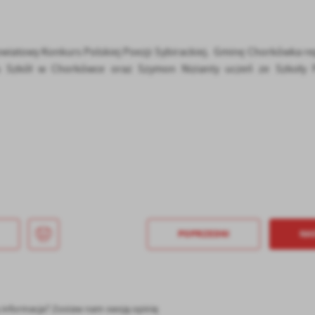
Powiatowy Konkurs Polskiej Poezji Sybirackiej. Gminę Chorkówka r
u Szkół w Chorkówce oraz Szymon Nizianty uczeń ze Szkoły 
stawienia
anujemy Twoją prywatność. Możesz zmienić ustawienia cookies lub zaakceptować je
zystkie. W dowolnym momencie możesz dokonać zmiany swoich ustawień.
POPRZEDNI
NA
iezbędne
ezbędne pliki cookies służą do prawidłowego funkcjonowania strony internetowej i
ożliwiają Ci komfortowe korzystanie z oferowanych przez nas usług.
iki cookies odpowiadają na podejmowane przez Ciebie działania w celu m.in. dostosowani
ęcej
oich ustawień preferencji prywatności, logowania czy wypełniania formularzy. Dzięki pli
ę informacja? Zostaw nam swoją opinię
okies strona, z której korzystasz, może działać bez zakłóceń.