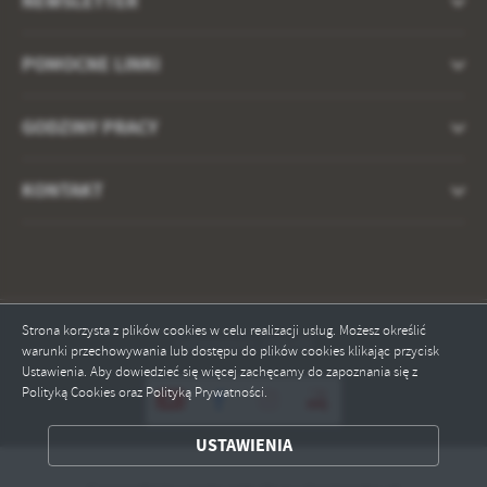
NEWSLETTER
POMOCNE LINKI
GODZINY PRACY
KONTAKT
Strona korzysta z plików cookies w celu realizacji usług. Możesz określić
Odwiedzin: 184245
warunki przechowywania lub dostępu do plików cookies klikając przycisk
Ustawienia. Aby dowiedzieć się więcej zachęcamy do zapoznania się z
Polityką Cookies oraz Polityką Prywatności.
ZAPISZ WYBRANE
USTAWIENIA
ODRZUĆ WSZYSTKIE